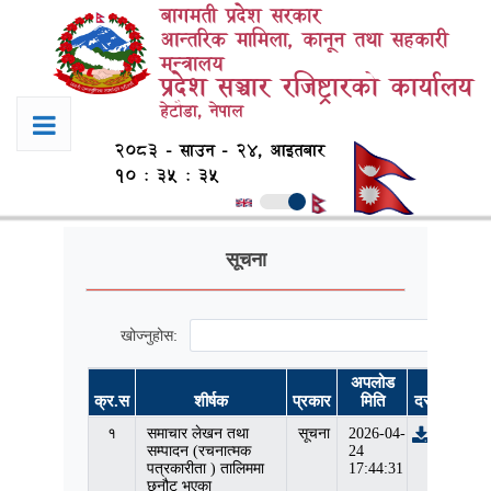
बागमती प्रदेश सरकार
आन्तरिक मामिला, कानून तथा सहकारी
मन्त्रालय
प्रदेश सञ्चार रजिष्ट्रारको कार्यालय
हेटौडा, नेपाल
२०८३ - साउन - २४, आइतबार
१० : ३५ : ३५
सूचना
खोज्नुहोस:
अपलोड
क्र.स
शीर्षक
प्रकार
मिति
दस्तावेज
१
समाचार लेखन तथा
सूचना
2026-04-
सम्पादन (रचनात्मक
24
पत्रकारीता ) तालिममा
17:44:31
छनौट भएका