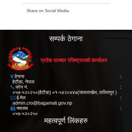
Share on Social Media:
सम्पर्क ठेगाना
प्रदेश सञ्चार रजिष्ट्रारको कार्यालय
ठेगाना
:
हेटौडा, नेपाल
फोन नं.
:
०५७-५२०२५०(हेटौडा) ०१-५४२०४४७(जावलाखेल, ललितपुर )
ई-मेल
:
admin.cro@bagamati.gov.np
फ्याक्स
:
०५७-५२०२५०
महत्वपूर्ण लिंकहरु