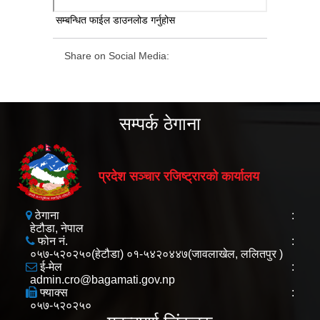
सम्बन्धित फाईल डाउनलोड गर्नुहोस
Share on Social Media:
सम्पर्क ठेगाना
प्रदेश सञ्चार रजिष्ट्रारको कार्यालय
ठेगाना
:
हेटौडा, नेपाल
फोन नं.
:
०५७-५२०२५०(हेटौडा) ०१-५४२०४४७(जावलाखेल, ललितपुर )
ई-मेल
:
admin.cro@bagamati.gov.np
फ्याक्स
:
०५७-५२०२५०