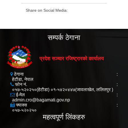
Share on Social Media:
सम्पर्क ठेगाना
प्रदेश सञ्चार रजिष्ट्रारको कार्यालय
ठेगाना
:
हेटौडा, नेपाल
फोन नं.
:
०५७-५२०२५०(हेटौडा) ०१-५४२०४४७(जावलाखेल, ललितपुर )
ई-मेल
:
admin.cro@bagamati.gov.np
फ्याक्स
:
०५७-५२०२५०
महत्वपूर्ण लिंकहरु